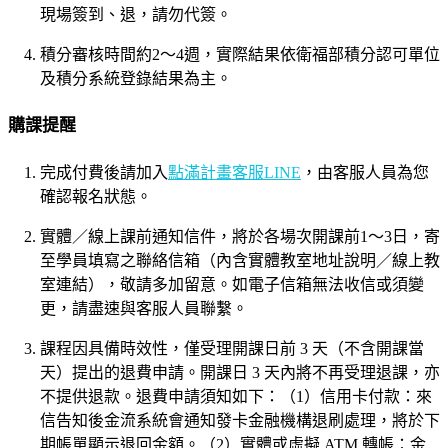
現場簽到、退，請勿代簽。
積分審核時間約2～4週，實際結果依衛福部積分認可單位
及積分系統登錄結果為主。
購課提醒
完成付費後請加入
點滿計畫客服LINE
，由客服人員為您
確認報名狀態。
實體／線上課前通知信件，將於各場次開課前1～3日，寄
至學員填寫之聯絡信箱（內含實體教室地址說明／線上教
室連結），敬請多加留意。如電子信箱無法收信或須變
更，請盡速與客服人員聯繫。
課程因具備時效性，僅受理開課日前 3 天（不含開課當
天）提出的退費申請。開課日 3 天內將不再受理退課，亦
不提供退款。退費申請須知如下：（1）信用卡付款：來
信告知後金流系統會通知發卡金融機構退刷處理，將於下
期帳單顯示退回金額。（2）實體或虛擬 ATM 轉帳：金