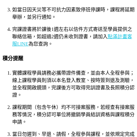
如當日因天災等不可抗力因素致停班停課時，課程將延期
舉辦，並另行通知。
完課證書將於課後1週左右以信件方式寄送至學員提供之
聯絡信箱，如超過2週仍未收到證書，請加入
點滿計畫客
服LINE
為您查詢。
積分提醒
實體課程學員請務必攜帶證件備查，並由本人全程參與；
線上課程學員則須以本名登入教室、按時簽到退及測驗，
並全程開啟鏡頭，完課後方可取得完訓證書及長照積分認
證。
課程期間（包含午休）均不可接案服務，若經查有接案服
務等情況，積分認可單位將撤銷學員結訓資格與課程積分
申請。
當日勿遲到、早退、請假，全程參與課程，並依規定完成