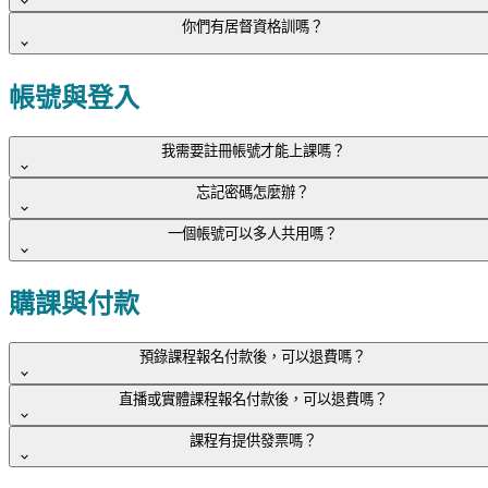
如有照服員職前培訓需求，可洽詢
客服團隊
為您確認近期的開
你們有居督資格訓嗎？
課時間。
由於目前多數資格訓練，都是由政府單位開設招生，
點滿計畫
課程平台目前暫未提供個管資格培訓課程
。若您有相關需求，
由於目前多數資格訓練，都是由政府單位開設招生，
點滿計畫
帳號與登入
建議您可向所在的縣市政府的長照管理單位進行詢問。
課程平台目前暫未提供居督資格培訓課程
。若您有相關需求，
建議您可向所在的縣市政府的長照管理單位進行詢問。
我需要註冊帳號才能上課嗎？
忘記密碼怎麼辦？
是的，請先註冊平台帳號，登入後即可購買課程並開始學習。
一個帳號可以多人共用嗎？
學員可以使用Google帳號、Line帳號或是其他電子信箱來進行
請至登入頁面點選「忘記密碼」，輸入註冊信箱即可收到密碼
註冊。
重設的連結。
為保障學習品質與內容權益，帳號僅限個人使用，不可與他人
購課與付款
共享。如有發現帳號共用情形，
點滿計畫將會終止該帳號的使
用權限，且不會將購課費用退回
。
預錄課程報名付款後，可以退費嗎？
直播或實體課程報名付款後，可以退費嗎？
可以。學員購買預錄課程，若於
付款後 7 天內未觀看課程內
課程有提供發票嗎？
容，且未下載任何課程相關檔案
，即可提出退費申請。
可以。直播與實體課程因具備時效性，僅受理
開課日前 3 天
（不含開課當天）
提出的退費申請。開課日 3 天內將不再受理
符合上述條件，請來信
service@skillmax.com.tw
提供
訂單編