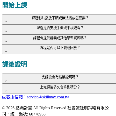
有的，請於結帳時填寫發票資訊，我們會將電子發票寄送至學
開始上課
退課，亦不提供退款。
舉例 ：開課日為 2020年3月20日 ，最
號
，並依下述付款方式另外提供附件。
員註冊信箱。點滿計畫寄發之電子郵件形式為：
晚須於2020年3月16日提出申請。
<若使用信用卡方式付款>
課程影片播放不順或無法播放怎麼辦？
寄件者：光茂電子發票加值中心
此外，多合一優惠方案如需申請部分退課，所有課程將恢復原
來信告知後金流系統會通知發卡金融機構退刷處理，將於下期
寄件Email信箱：
invoice@amego.tw
價計算，扣抵完畢後之金額始得申請退費。
課程是否支援手機或平板觀看？
帳單顯示退回金額；
信件主旨：【光貿】電子發票開立通知
若出現卡頓或無法播放問題，請先確認裝置系統、瀏覽器與網
<若使用實體或虛擬 ATM 轉帳方式付款>
課程會提供講義或其他學習資源嗎？
路環境皆已完成更新，並符合下列建議規格。
符合上述條件，請來信
service@skillmax.com.tw
提供
訂單編
金流系統無法直接退款，須另外於信件提供
「本人姓名」存簿
是的，學員可以使用手機、平板、電腦等各種裝置來觀看課
號
，並依下述付款方式另外提供附件。
封面附件
，我們將盡速將款項匯至您的帳戶。ATM退款會代
課程是否可以下載或回放？
程。此外，
建議上課前將瀏覽器更新至最新版本
，以獲得最佳
目前B2C開立的電子發票將統一以
會員載具
的方式，存放於
不一定。部分課程會附上講義及補充教材供學員下載，部分課
為收取
金流及行政處理費
，計算方式為 課程售價 x 1.0% + 20
課程體驗。
<若使用信用卡方式付款>
光茂電子發票加值中心，若發票中獎時，可至個人電子信箱接
程則僅會由講師在課程中播放投影片，不會另外提供講義。
元（無條件進位），舉例：購買課程時支付450元，實際退回
來信告知後金流系統會通知發卡金融機構退刷處理，將於下期
點滿計畫目前不開放學員進行課程下載，但是部分課程可能會
收信件主旨為「【光貿】中獎發票通知 」信件。
課後證明
金額為 【450元 -（450元 x 1.0% + 20元）】＝425元，以此類
帳單顯示退回金額；
提供限時直播回放，幫助學員複習課程內容。
推。
<若使用實體或虛擬 ATM 轉帳方式付款>
B2B電子發票請留意「抬頭」及「統一編號」正確性，避免影
完課後會有結業證明嗎？
金流系統無法直接退款，須另外於信件提供
「本人姓名」存簿
響您的權益。
封面附件
，我們將盡速將款項匯至您的帳戶。ATM退款會代
上完課後多久會拿到積分？
如須結業證明，請遵照事前課前注意事項之指示，「
以中文全
為收取
金流及行政處理費
，計算方式為 課程售價 x 1.0% + 20
客服信箱：service@skillmax.com.tw
名登入教室
」、「
全程開啟視訊鏡頭
」，並「
確實完成簽到
元（無條件進位），舉例：購買課程時支付450元，實際退回
不一定。積分資格核定及登錄權限，是由衛生福利部公告之認
退、測驗與問卷
」，否則將不提供完課證明，
亦無法補件補
金額為 【450元 -（450元 x 1.0% + 20元）】＝425元，以此類
可單位執行，若取得完課證明後一個月（未收到完課證明者恕
© 2026 點滿計畫 All Rights Reserved.
社會識社創策略有限公
發
。
推。
不受理），積分仍未登錄於線上系統，請聯繫客服做進一步的
司
．
統一編號: 60778958