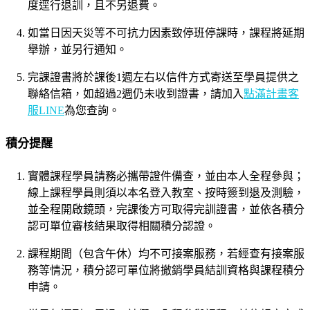
度逕行退訓，且不另退費。
如當日因天災等不可抗力因素致停班停課時，課程將延期
舉辦，並另行通知。
完課證書將於課後1週左右以信件方式寄送至學員提供之
聯絡信箱，如超過2週仍未收到證書，請加入
點滿計畫客
服LINE
為您查詢。
積分提醒
實體課程學員請務必攜帶證件備查，並由本人全程參與；
線上課程學員則須以本名登入教室、按時簽到退及測驗，
並全程開啟鏡頭，完課後方可取得完訓證書，並依各積分
認可單位審核結果取得相關積分認證。
課程期間（包含午休）均不可接案服務，若經查有接案服
務等情況，積分認可單位將撤銷學員結訓資格與課程積分
申請。