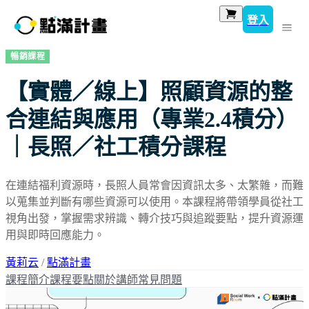
登入
暢銷課程
【實體／線上】照顧資源的整
合連結與應用（專業2.4積分）
｜長照／社工積分課程
在連結福利資源時，長照人員常會因資訊太多、太繁雜，而難
以蒐集並判斷有哪些資源可以使用。本課程將帶領學員從社工
視角出發，掌握需求辨識、轉介技巧與追蹤要點，提升資源運
用與即時回應能力。
黃莉云
/
點滿計畫
課程簡介
課程要點
關於講師
常見問題