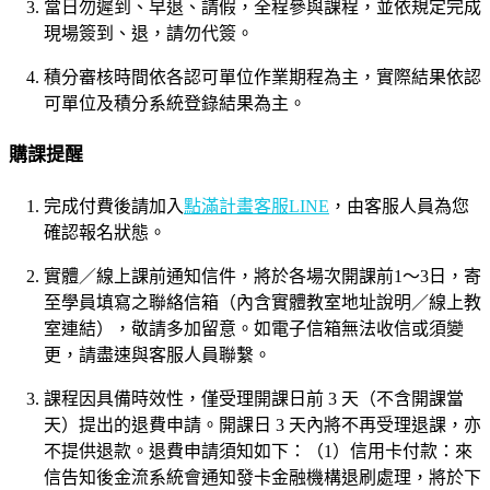
當日勿遲到、早退、請假，全程參與課程，並依規定完成
現場簽到、退，請勿代簽。
積分審核時間依各認可單位作業期程為主，實際結果依認
可單位及積分系統登錄結果為主。
購課提醒
完成付費後請加入
點滿計畫客服LINE
，由客服人員為您
確認報名狀態。
實體／線上課前通知信件，將於各場次開課前1～3日，寄
至學員填寫之聯絡信箱（內含實體教室地址說明／線上教
室連結），敬請多加留意。如電子信箱無法收信或須變
更，請盡速與客服人員聯繫。
課程因具備時效性，僅受理開課日前 3 天（不含開課當
天）提出的退費申請。開課日 3 天內將不再受理退課，亦
不提供退款。退費申請須知如下：（1）信用卡付款：來
信告知後金流系統會通知發卡金融機構退刷處理，將於下